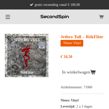
gratis verzending vanaf € 100,00
Ga
direct
naar
de
hoofdinhoud
Jethro Tull – RökFlöte
Nieuw Vinyl
€ 34,50
In winkelwagen
Artikelnummer:
71060
Nieuw Vinyl
Levertijd:
2 a 3 dagen