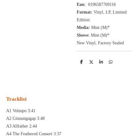
Ean:
0196587769116
Format:
Vinyl,
LP,
Limited
Edition
Media:
Mint (M)*
Sleeve:
Mint (M)*
New Vinyl, Factory Sealed
D
D
S
D
e
e
h
e
l
e
a
l
e
l
r
e
n
e
n
Tracklist
A1 Voluspo 3:41
A2 Ginnungagap 3:48
A3 Allfather 2:44
A4 The Feathered Consort 3:37