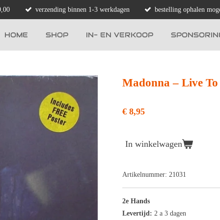
0,00
verzending binnen 1-3 werkdagen
bestelling ophalen moge
HOME
SHOP
IN- EN VERKOOP
SPONSORIN
Madonna ‎– Live To 
€ 8,95
In winkelwagen
Artikelnummer:
21031
2e Hands
Levertijd:
2 a 3 dagen