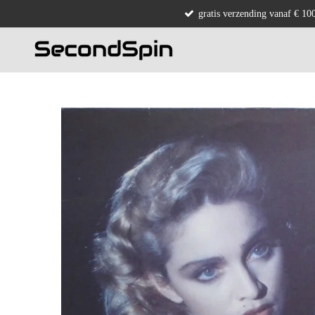
gratis verzending vanaf € 10
Ga
direct
naar
de
hoofdinhoud