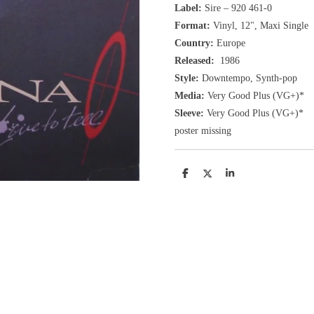
Label:
Sire ‎– 920 461-0
Format:
Vinyl,
12", Maxi Single
Country:
Europe
Released:
1986
Style:
Downtempo, Synth-pop
Media:
Very Good Plus
(VG+
)
*
Sleeve:
Very Good Plus
(VG+)
*
poster missing
D
D
S
e
e
h
l
e
a
e
l
r
n
e