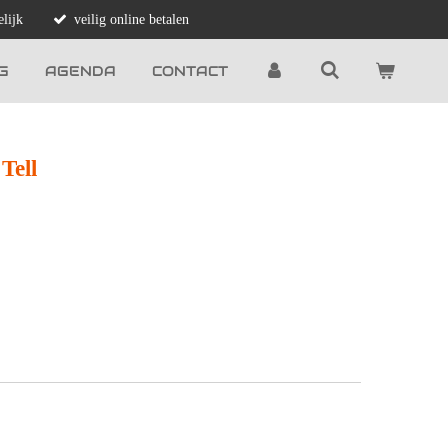
lijk
veilig online betalen
G
AGENDA
CONTACT
Tell