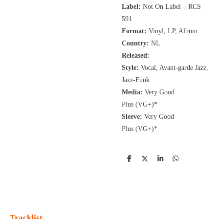
Label:
Not On Label ‎– RCS
591
Format:
Vinyl, LP
, Album
Country:
NL
Released:
Style:
Vocal, Avant-garde Jazz,
Jazz-Funk
Media:
Very Good
Plus
(VG+
)
*
Sleeve:
Very Good
Plus
(VG+)
*
D
D
S
D
e
e
h
e
l
e
a
l
e
l
r
e
n
e
n
Tracklist