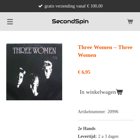
gratis verzending vanaf € 100,00
Ga
direct
naar
de
hoofdinhoud
Three Women ‎– Three
Women
€ 6,95
In winkelwagen
Artikelnummer:
20996
2e Hands
Levertijd:
2 a 3 dagen