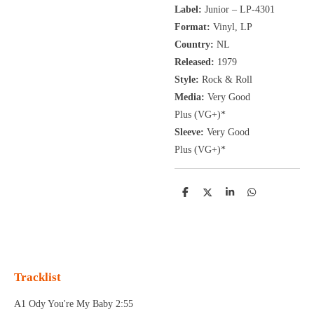
Label:
Junior ‎– LP-4301
Format:
Vinyl, LP
Country:
NL
Released:
1979
Style:
Rock
& Roll
Media:
Very Good
Plus
(VG+
)
*
Sleeve:
Very Good
Plus
(VG+)
*
D
D
S
D
e
e
h
e
l
e
a
l
e
l
r
e
n
e
n
Tracklist
A1 Ody You're My Baby 2:55