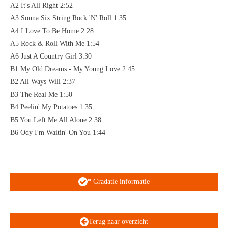
A2 It's All Right 2:52
A3 Sonna Six String Rock 'N' Roll 1:35
A4 I Love To Be Home 2:28
A5 Rock & Roll With Me 1:54
A6 Just A Country Girl 3:30
B1 My Old Dreams - My Young Love 2:45
B2 All Ways Will 2:37
B3 The Real Me 1:50
B4 Peelin' My Potatoes 1:35
B5 You Left Me All Alone 2:38
B6 Ody I'm Waitin' On You 1:44
* Gradatie informatie
Terug naar overzicht