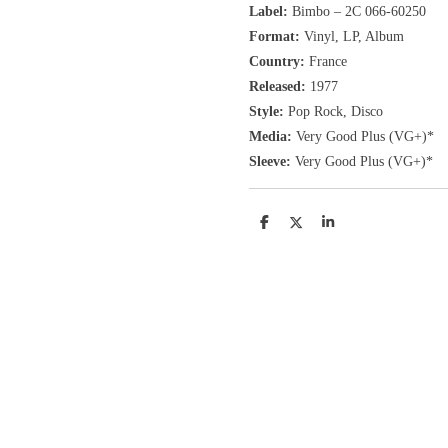
Label:
Bimbo ‎– 2C 066-60250
Format:
Vinyl, LP
, Album
Country:
France
Released:
1977
Style:
Pop Rock
, Disco
Media:
Very Good Plus
(VG+
)
*
Sleeve:
Very Good Plus
(VG+)
*
D
D
S
e
e
h
l
e
a
e
l
r
n
e