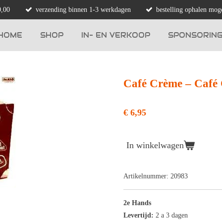
0,00
verzending binnen 1-3 werkdagen
bestelling ophalen moge
HOME
SHOP
IN- EN VERKOOP
SPONSORIN
Café Crème ‎– Café
€ 6,95
In winkelwagen
Artikelnummer:
20983
2e Hands
Levertijd:
2 a 3 dagen