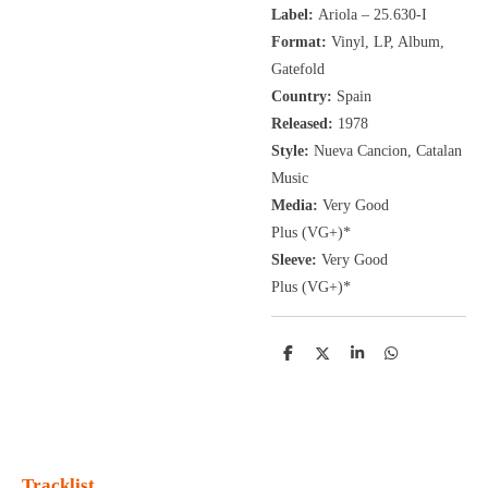
Label:
Ariola ‎– 25.630-I
Format:
Vinyl, LP
, Album,
Gatefold
Country:
Spain
Released:
1978
Style:
Nueva Cancion, Catalan
Music
Media:
Very Good
Plus
(VG+
)
*
Sleeve:
Very Good
Plus
(VG+)
*
D
D
S
D
e
e
h
e
l
e
a
l
e
l
r
e
n
e
n
Tracklist