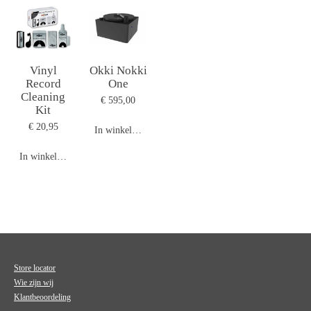
Vinyl
Okki Nokki
Record
One
Cleaning
€ 595,00
Kit
€ 20,95
In winkelwagen
In winkelwagen
Store locator
Wie zijn wij
Klantbeoordeling