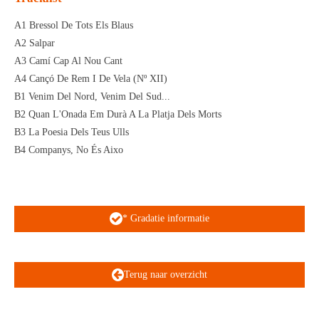
A1 Bressol De Tots Els Blaus
A2 Salpar
A3 Camí Cap Al Nou Cant
A4 Cançó De Rem I De Vela (Nº XII)
B1 Venim Del Nord, Venim Del Sud...
B2 Quan L'Onada Em Durà A La Platja Dels Morts
B3 La Poesia Dels Teus Ulls
B4 Companys, No És Aixo
* Gradatie informatie
Terug naar overzicht