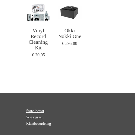
Vinyl
Okki
Record
Nokki One
Cleaning
€ 595,00
Kit
€ 20,95
Store locator
Wie zijn wij
Klantbeoordeling