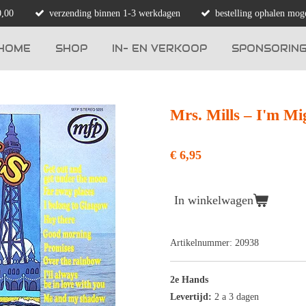
0,00
verzending binnen 1-3 werkdagen
bestelling ophalen moge
HOME
SHOP
IN- EN VERKOOP
SPONSORIN
Mrs. Mills ‎– I'm M
€ 6,95
In winkelwagen
Artikelnummer:
20938
2e Hands
Levertijd:
2 a 3 dagen