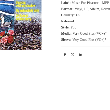
Label:
Music For Pleasure ‎– MF
Format:
Vinyl, LP
, Album, Reissu
Country:
US
Released:
Style:
Pop
Media:
Very Good Plus
(VG+
)
*
Sleeve:
Very Good Plus
(VG+)
*
D
D
S
e
e
h
l
e
a
e
l
r
n
e