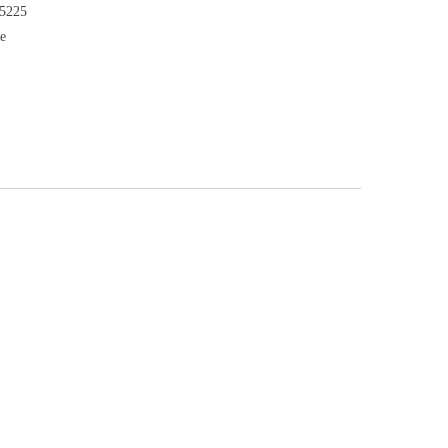
P 5225
e