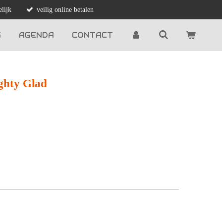
lijk
veilig online betalen
G
AGENDA
CONTACT
ighty Glad