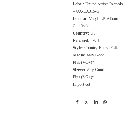
Label:
United Artists Records
‎– UA-LA315-G
Format:
Vinyl, LP
, Album,
Gatefi\old
Country:
US
Released:
1974
Style:
Country Blues, Folk
Media:
Very Good
Plus
(VG+
)
*
Sleeve:
Very Good
Plus
(VG+)
*
Import cut
D
D
S
D
e
e
h
e
l
e
a
l
e
l
r
e
n
e
n