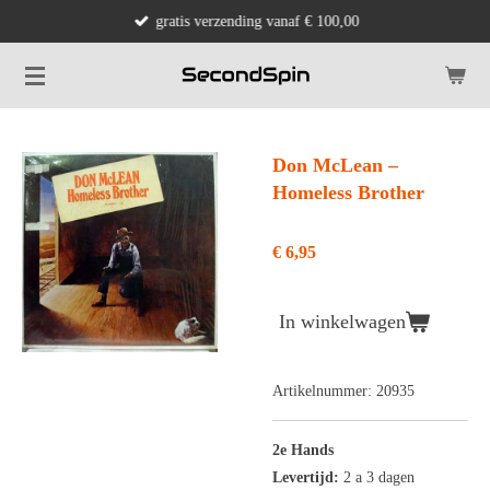
gratis verzending vanaf € 100,00
Ga
direct
naar
de
hoofdinhoud
Don McLean ‎–
Homeless Brother
€ 6,95
In winkelwagen
Artikelnummer:
20935
2e Hands
Levertijd:
2 a 3 dagen