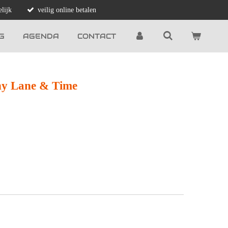
lijk
veilig online betalen
G
AGENDA
CONTACT
ny Lane & Time