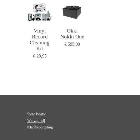
Vinyl
Okki
Record
Nokki One
Cleaning
€ 595,00
Kit
€ 20,95
Store locator
Wie zijn wij
Klantbeoordeling