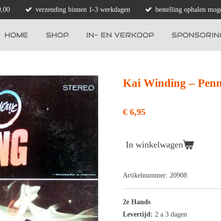
0,00
verzending binnen 1-3 werkdagen
bestelling ophalen moge
HOME
SHOP
IN- EN VERKOOP
SPONSORIN
Kai Winding ‎– Pen
€ 6,95
In winkelwagen
Artikelnummer:
20908
2e Hands
Levertijd:
2 a 3 dagen