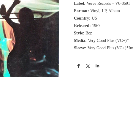
Label:
Verve Records ‎– V6-8691
Format:
Vinyl, LP
, Album
Country:
US
Released:
1967
Style:
Bop
Media:
Very Good Plus
(VG+
)
*
Sleeve:
Very Good Plus
(VG+)
*Im
D
D
S
e
e
h
l
e
a
e
l
r
n
e