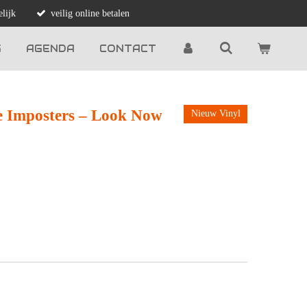
lijk
veilig online betalen
G
AGENDA
CONTACT
he Imposters – Look Now
Nieuw Vinyl