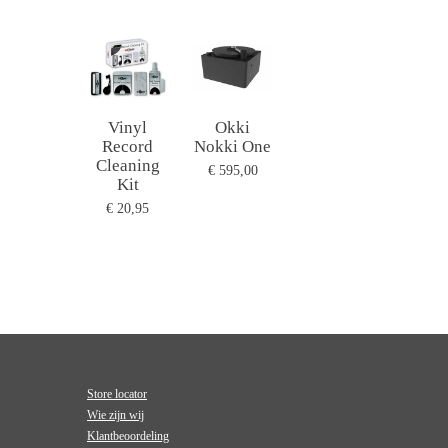
Vinyl
Okki
Record
Nokki One
Cleaning
€ 595,00
Kit
€ 20,95
Store locator
Wie zijn wij
Klantbeoordeling