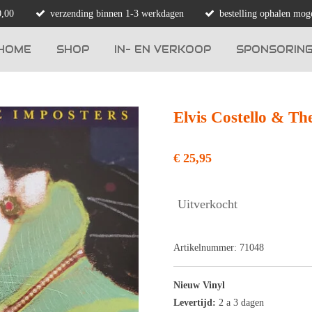
0,00
verzending binnen 1-3 werkdagen
bestelling ophalen moge
HOME
SHOP
IN- EN VERKOOP
SPONSORIN
Elvis Costello & T
€ 25,95
Uitverkocht
Artikelnummer:
71048
Nieuw Vinyl
Levertijd:
2 a 3 dagen