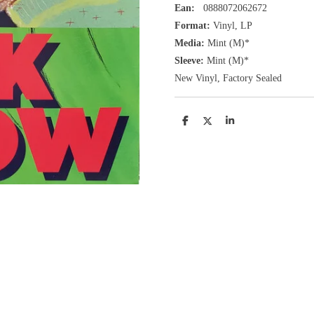
Ean:
0888072062672
Format:
Vinyl,
LP
Media:
Mint (M)*
Sleeve:
Mint (M)*
New Vinyl, Factory Sealed
D
D
S
e
e
h
l
e
a
e
l
r
n
e