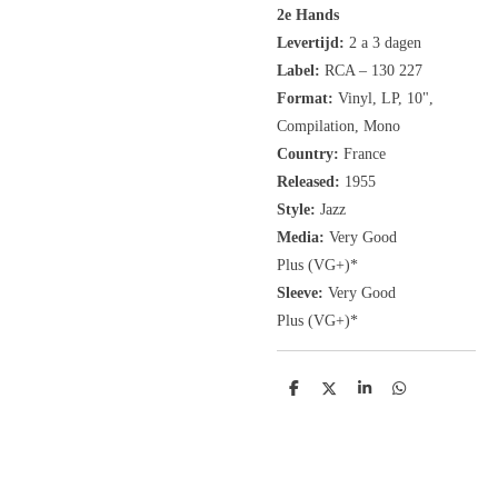
2e Hands
Levertijd:
2 a 3 dagen
Label:
RCA ‎– 130 227
Format:
Vinyl, LP
, 10",
Compilation, Mono
Country:
France
Released:
1955
Style:
Jazz
Media:
Very Good
Plus
(VG+
)
*
Sleeve:
Very Good
Plus
(VG+)
*
D
D
S
D
e
e
h
e
l
e
a
l
e
l
r
e
n
e
n