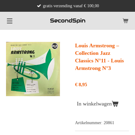
gratis verzending vanaf € 100,00
Ga
direct
naar
de
hoofdinhoud
Louis Armstrong ‎–
Collection Jazz
Classics N°11 - Louis
Armstrong N°3
€ 8,95
In winkelwagen
Artikelnummer:
20861