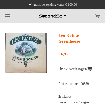
gratis verzending vanaf € 100,00
Ga
direct
naar
de
hoofdinhoud
Leo Kottke ‎–
Greenhouse
€ 6,95
In winkelwagen
Artikelnummer:
20839
2e Hands
Levertijd:
2 a 3 dagen