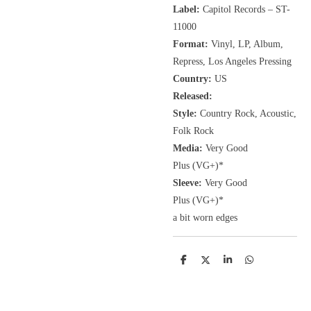
Label:
Capitol Records ‎– ST-
11000
Format:
Vinyl, LP
, Album,
Repress, Los Angeles Pressing
Country:
US
Released:
Style:
Country Rock, Acoustic,
Folk Rock
Media:
Very Good
Plus
(VG+
)
*
Sleeve:
Very Good
Plus
(VG+)
*
a bit worn edges
D
D
S
D
e
e
h
e
l
e
a
l
e
l
r
e
n
e
n