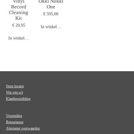
Vinyl
Okki Nokki
Record
One
Cleaning
€ 595,00
Kit
€ 20,95
In winkelwagen
In winkelwagen
Store locator
Wie zijn wij
Klantbeoordeling
Verzending
Retourneren
Algemene voorwaarden