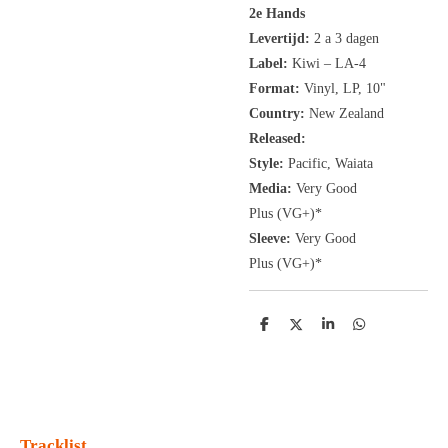
2e Hands
Levertijd:
2 a 3 dagen
Label:
Kiwi ‎– LA-4
Format:
Vinyl, LP
, 10"
Country:
New Zealand
Released:
Style:
Pacific, Waiata
Media:
Very Good
Plus
(VG+
)
*
Sleeve:
Very Good
Plus
(VG+)
*
D
D
S
D
e
e
h
e
l
e
a
l
e
l
r
e
n
e
n
Tracklist