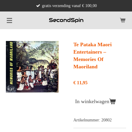
gratis verzending vanaf € 100,00
Ga
direct
naar
de
hoofdinhoud
Te Pataka Maori
Entertainers ‎–
Memories Of
Maoriland
€ 11,95
In winkelwagen
Artikelnummer:
20802