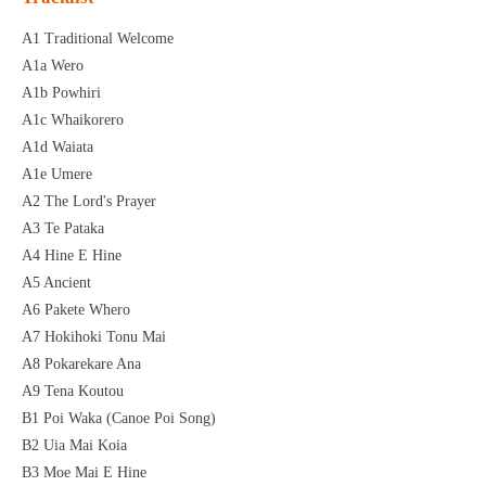
A1 Traditional Welcome
A1a Wero
A1b Powhiri
A1c Whaikorero
A1d Waiata
A1e Umere
A2 The Lord's Prayer
A3 Te Pataka
A4 Hine E Hine
A5 Ancient
A6 Pakete Whero
A7 Hokihoki Tonu Mai
A8 Pokarekare Ana
A9 Tena Koutou
B1 Poi Waka (Canoe Poi Song)
B2 Uia Mai Koia
B3 Moe Mai E Hine