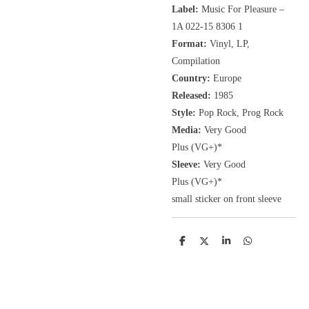
Label:
Music For Pleasure ‎–
1A 022-15 8306 1
Format:
Vinyl, LP
,
Compilation
Country:
Europe
Released:
1985
Style:
Pop Rock, Prog Rock
Media:
Very Good
Plus
(VG+
)
*
Sleeve:
Very Good
Plus
(VG+)
*
small sticker on front sleeve
D
D
S
D
e
e
h
e
l
e
a
l
e
l
r
e
n
e
n