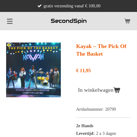
gratis verzending vanaf € 100,00
Ga
direct
naar
de
hoofdinhoud
Kayak ‎– The Pick Of
The Basket
€ 11,95
In winkelwagen
Artikelnummer:
20799
2e Hands
Levertijd:
2 a 3 dagen