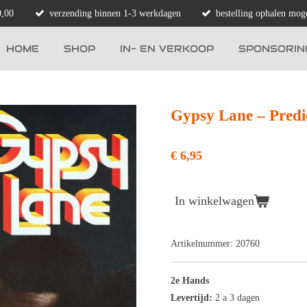
0,00
verzending binnen 1-3 werkdagen
bestelling ophalen moge
HOME
SHOP
IN- EN VERKOOP
SPONSORIN
Gypsy Lane ‎– Predi
€ 6,95
In winkelwagen
Artikelnummer:
20760
2e Hands
Levertijd:
2 a 3 dagen