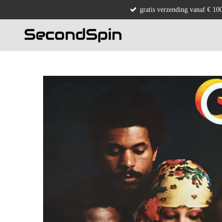
gratis verzending vanaf € 10
Ga
direct
naar
de
hoofdinhoud