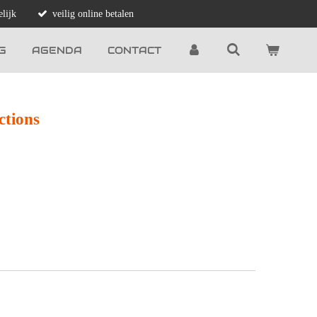
lijk
veilig online betalen
G
AGENDA
CONTACT
ctions