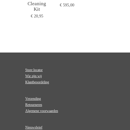
Cleaning
€ 595,00
Kit
€ 20,95
Store locator
Wie zijn wij
Klantbeoordeling
Verzending
Retourneren
Algemene voorwaarden
Nieuwsbrief