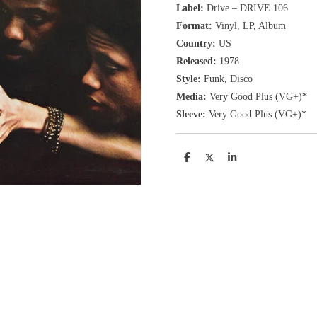
Label:
Drive ‎– DRIVE 106
Format:
Vinyl, LP
, Album
Country:
US
Released:
1978
Style:
Funk, Disco
Media:
Very Good Plus
(VG+
)
*
Sleeve:
Very Good Plus
(VG+)
*
D
D
S
e
e
h
l
e
a
e
l
r
n
e