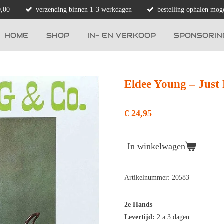
0,00
verzending binnen 1-3 werkdagen
bestelling ophalen moge
HOME
SHOP
IN- EN VERKOOP
SPONSORIN
Eldee Young ‎– Just
€ 24,95
In winkelwagen
Artikelnummer:
20583
2e Hands
Levertijd:
2 a 3 dagen