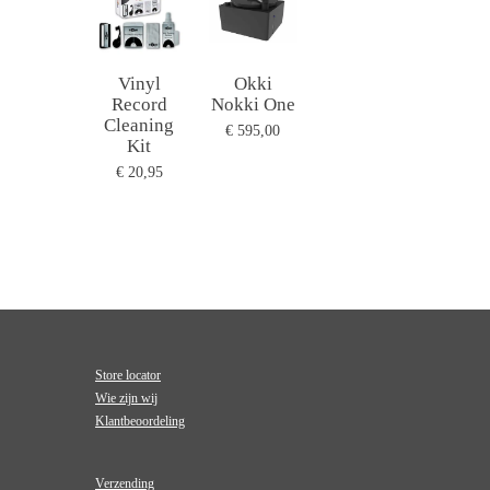
Vinyl
Okki
Record
Nokki One
Cleaning
€ 595,00
Kit
€ 20,95
Store locator
Wie zijn wij
Klantbeoordeling
Verzending