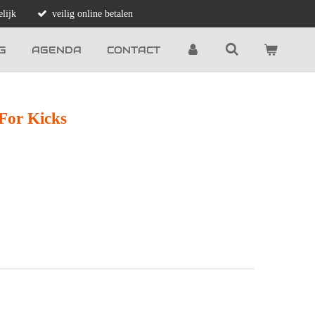
lijk
veilig online betalen
G
AGENDA
CONTACT
 For Kicks