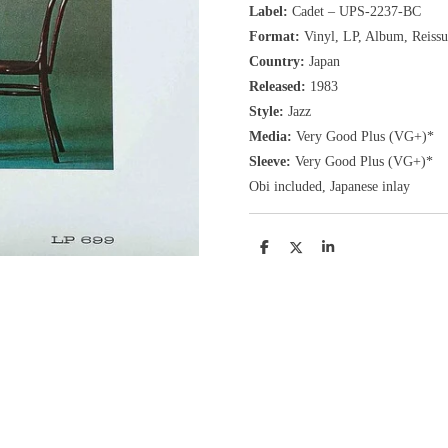
Label:
Cadet ‎– UPS-2237-BC
Format:
Vinyl, LP
, Album, Reissu
Country:
Japan
Released:
1983
Style:
Jazz
Media:
Very Good Plus
(VG+
)
*
Sleeve:
Very Good Plus
(VG+)
*
Obi included, Japanese inlay
D
D
S
e
e
h
l
e
a
e
l
r
n
e