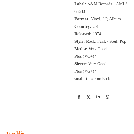
Label:
A&M Records ‎– AMLS
63630
Format:
Vinyl, LP, Album
Country:
UK
Released:
1974
Style:
Rock, Funk / Soul, Pop
Media:
Very Good
Plus
(VG+
)
*
Sleeve:
Very Good
Plus
(VG+)
*
small sticker on back
D
D
S
D
e
e
h
e
l
e
a
l
e
l
r
e
n
e
n
Tracklist