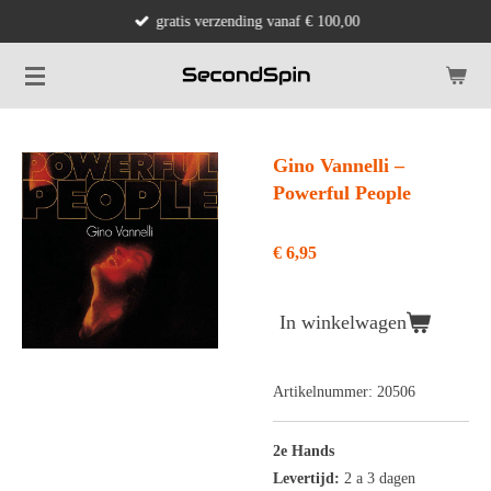
gratis verzending vanaf € 100,00
Ga
direct
naar
de
hoofdinhoud
Gino Vannelli ‎–
Powerful People
€ 6,95
In winkelwagen
Artikelnummer:
20506
2e Hands
Levertijd:
2 a 3 dagen