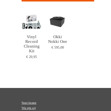
Vinyl
Okki
Record
Nokki One
Cleaning
€ 595,00
Kit
€ 20,95
Store locator
Wie zijn wij