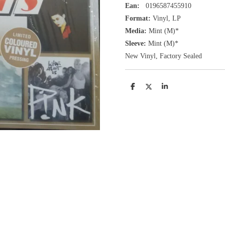
Ean:
0196587455910
Format:
Vinyl,
LP
Media:
Mint (M)*
Sleeve:
Mint (M)*
New Vinyl, Factory Sealed
D
D
S
e
e
h
l
e
a
e
l
r
n
e