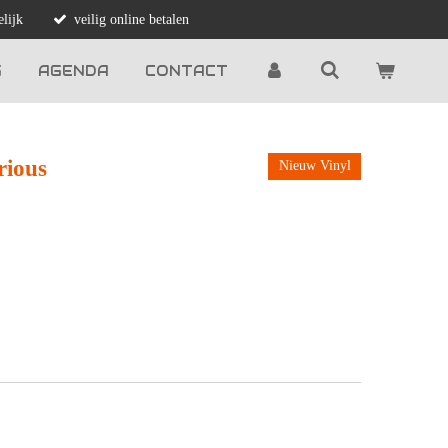
lijk
veilig online betalen
G
AGENDA
CONTACT
rious
Nieuw Vinyl