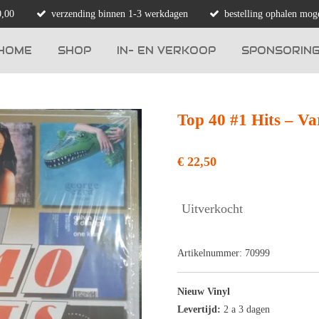
0,00
verzending binnen 1-3 werkdagen
bestelling ophalen moge
HOME
SHOP
IN- EN VERKOOP
SPONSORIN
Top 40 #1 Hits – Va
€ 22,50
Uitverkocht
Artikelnummer:
70999
Nieuw Vinyl
Levertijd:
2 a 3 dagen