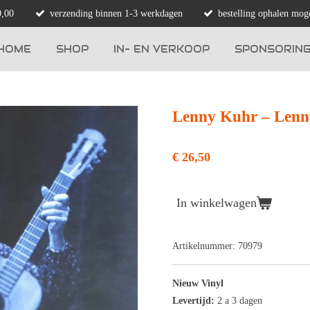
0,00
verzending binnen 1-3 werkdagen
bestelling ophalen moge
HOME
SHOP
IN- EN VERKOOP
SPONSORIN
Lenny Kuhr – Len
€ 26,50
In winkelwagen
Artikelnummer:
70979
Nieuw Vinyl
Levertijd:
2 a 3 dagen