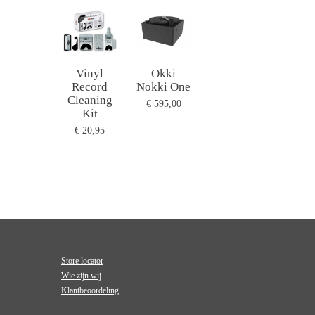
Vinyl
Okki
Record
Nokki One
Cleaning
€ 595,00
Kit
€ 20,95
Store locator
Wie zijn wij
Klantbeoordeling