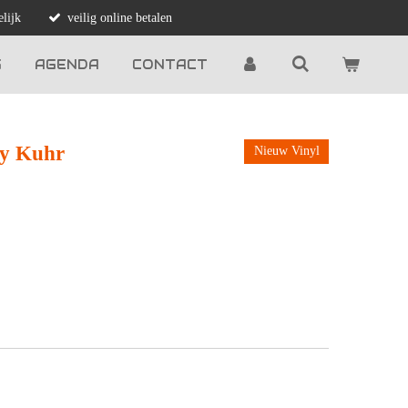
lijk
veilig online betalen
G
AGENDA
CONTACT
ny Kuhr
Nieuw Vinyl