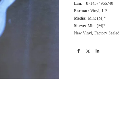
Ean:
8714374966740
Format:
Vinyl,
LP
Media:
Mint (M)*
Sleeve:
Mint (M)*
New Vinyl, Factory Sealed
D
D
S
e
e
h
l
e
a
e
l
r
n
e