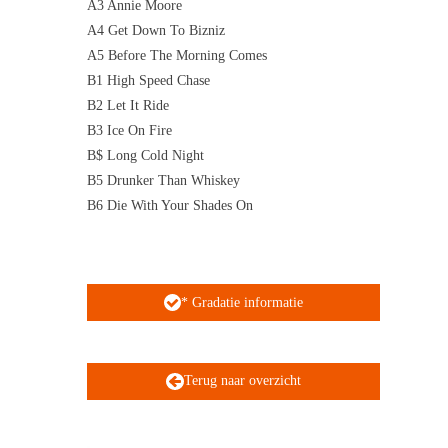
A3 Annie Moore
A4 Get Down To Bizniz
A5 Before The Morning Comes
B1 High Speed Chase
B2 Let It Ride
B3 Ice On Fire
B$ Long Cold Night
B5 Drunker Than Whiskey
B6 Die With Your Shades On
* Gradatie informatie
Terug naar overzicht