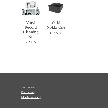
Vinyl
Okki
Record
Nokki One
Cleaning
€ 595,00
Kit
€ 20,95
Store locator
Wie zijn wij
Klantbeoordeling