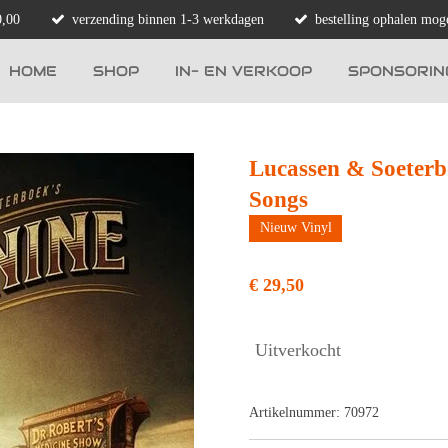
0,00
verzending binnen 1-3 werkdagen
bestelling ophalen moge
HOME
SHOP
IN- EN VERKOOP
SPONSORIN
Lucassen & Soeterb
Songs
Nieuw Vinyl
€ 29,50
Uitverkocht
Artikelnummer:
70972