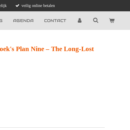
lijk
veilig online betalen
G
AGENDA
CONTACT
oek's Plan Nine – The Long-Lost