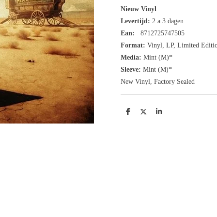
Nieuw Vinyl
Levertijd:
2 a 3 dagen
Ean:
8712725747505
Format:
Vinyl,
LP, Limited Editi
Media:
Mint (M)*
Sleeve:
Mint (M)*
New Vinyl, Factory Sealed
D
D
S
e
e
h
l
e
a
e
l
r
n
e