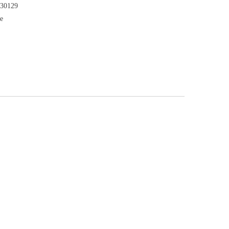
P 30129
e