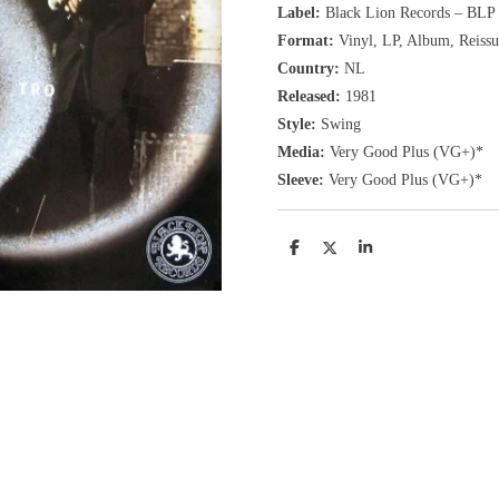
Label:
Black Lion Records ‎– BL
Format:
Vinyl, LP
, Album, Reissu
Country:
NL
Released:
1981
Style:
Swing
Media:
Very Good Plus
(VG+
)
*
Sleeve:
Very Good Plus
(VG+)
*
D
D
S
e
e
h
l
e
a
e
l
r
n
e