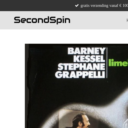
gratis verzending vanaf € 10
Ga
direct
naar
de
hoofdinhoud