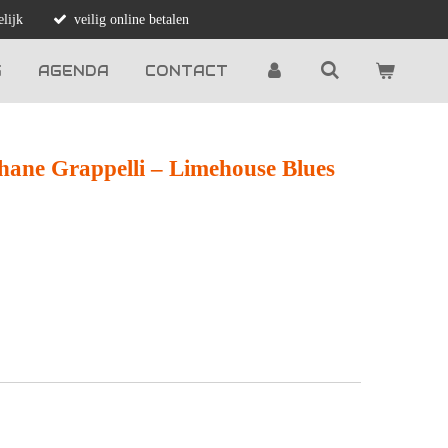
lijk
veilig online betalen
G
AGENDA
CONTACT
hane Grappelli ‎– Limehouse Blues