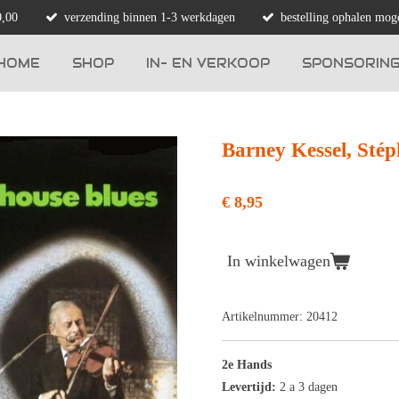
0,00
verzending binnen 1-3 werkdagen
bestelling ophalen moge
HOME
SHOP
IN- EN VERKOOP
SPONSORIN
Barney Kessel, Stép
€ 8,95
In winkelwagen
Artikelnummer:
20412
2e Hands
Levertijd:
2 a 3 dagen