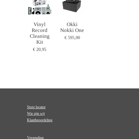
Vinyl
Okki
Record
Nokki One
Cleaning
€ 595,00
Kit
€ 20,95
Store locator
Wie zijn wij
Klantbeoordeling
Verzending