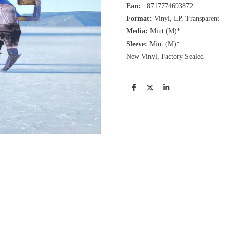
Ean:
8717774693872
Format:
Vinyl,
LP, Transparent
Media:
Mint (M)*
Sleeve:
Mint (M)*
New Vinyl, Factory Sealed
D
D
S
e
e
h
l
e
a
e
l
r
n
e