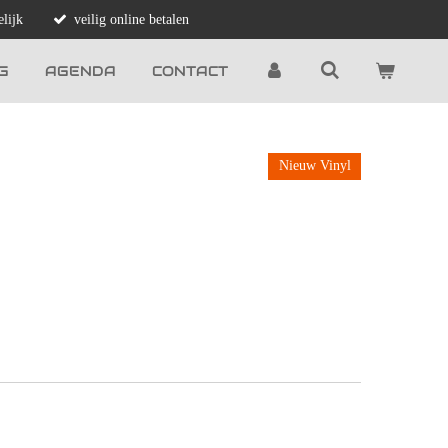
lijk
veilig online betalen
G
AGENDA
CONTACT
Nieuw Vinyl