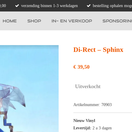
0,00
verzending binnen 1-3 werkdagen
bestelling ophalen moge
HOME
SHOP
IN- EN VERKOOP
SPONSORIN
Di-Rect – Sphinx
€ 39,50
Uitverkocht
Artikelnummer:
70903
Nieuw Vinyl
Levertijd:
2 a 3 dagen