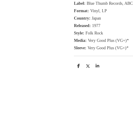
Label:
Blue Thumb Records, ABC
Format:
Vinyl, LP
Country:
Japan
Released:
1977
Style:
Folk Rock
Media:
Very Good Plus
(VG+
)
*
Sleeve:
Very Good Plus
(VG+)
*
D
D
S
e
e
h
l
e
a
e
l
r
n
e