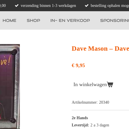
0,00
verzending binnen 1-3 werkdagen
bestelling ophalen moge
HOME
SHOP
IN- EN VERKOOP
SPONSORIN
Dave Mason ‎– Dave
€ 9,95
In winkelwagen
Artikelnummer:
20340
2e Hands
Levertijd:
2 a 3 dagen