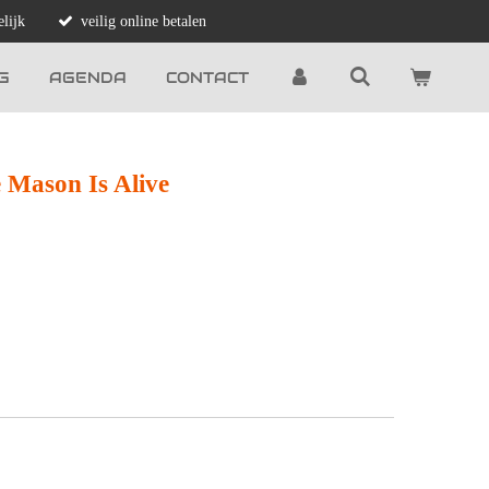
lijk
veilig online betalen
G
AGENDA
CONTACT
 Mason Is Alive