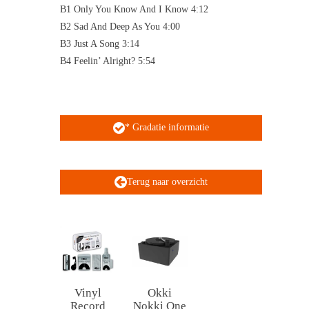
B1 Only You Know And I Know 4:12
B2 Sad And Deep As You 4:00
B3 Just A Song 3:14
B4 Feelin’ Alright? 5:54
* Gradatie informatie
Terug naar overzicht
Vinyl
Okki
Record
Nokki One