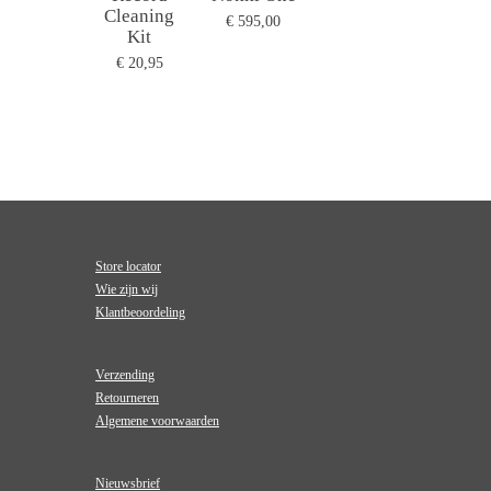
Cleaning
€ 595,00
Kit
€ 20,95
Store locator
Wie zijn wij
Klantbeoordeling
Verzending
Retourneren
Algemene voorwaarden
Nieuwsbrief