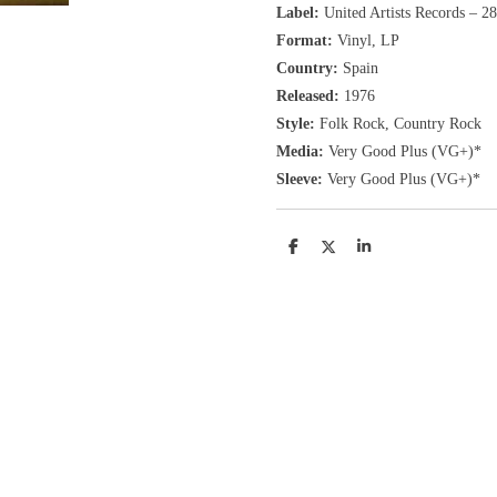
Label:
United Artists Records ‎– 28
Format:
Vinyl, LP
Country:
Spain
Released:
1976
Style:
Folk Rock, Country Rock
Media:
Very Good Plus
(VG+
)
*
Sleeve:
Very Good Plus
(VG+)
*
D
D
S
e
e
h
l
e
a
e
l
r
n
e