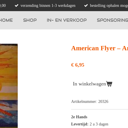
0,00
verzending binnen 1-3 werkdagen
bestelling ophalen moge
HOME
SHOP
IN- EN VERKOOP
SPONSORIN
American Flyer ‎– A
€ 6,95
In winkelwagen
Artikelnummer:
20326
2e Hands
Levertijd:
2 a 3 dagen