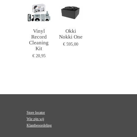
Vinyl
Okki
Record
Nokki One
Cleaning
€ 595,00
Kit
€ 20,95
Store locator
Wie zijn wij
Klantbeoordeling