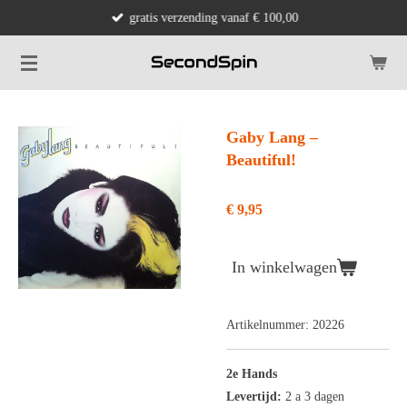
gratis verzending vanaf € 100,00
Ga
direct
naar
de
hoofdinhoud
Gaby Lang ‎–
Beautiful!
€ 9,95
In winkelwagen
Artikelnummer:
20226
2e Hands
Levertijd:
2 a 3 dagen