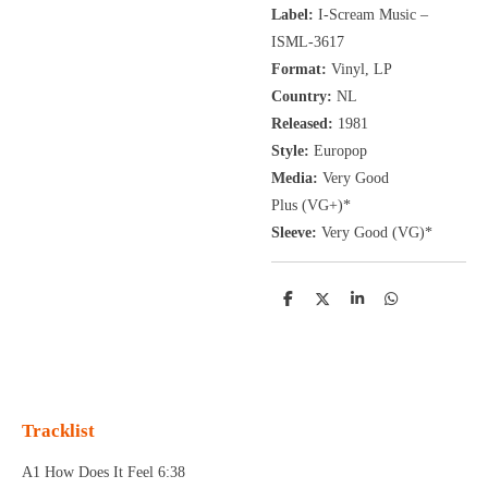
Label:
I-Scream Music ‎–
ISML-3617
Format:
Vinyl, LP
Country:
NL
Released:
1981
Style:
Europop
Media:
Very Good
Plus
(VG+
)
*
Sleeve:
Very Good
(VG)
*
D
D
S
D
e
e
h
e
l
e
a
l
e
l
r
e
n
e
n
Tracklist
A1 How Does It Feel 6:38