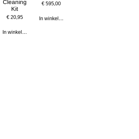
Cleaning
€ 595,00
Kit
€ 20,95
In winkelwagen
In winkelwagen
Store locator
Wie zijn wij
Klantbeoordeling
Verzending
Retourneren
Algemene voorwaarden
Nieuwsbrief
Foto-tour