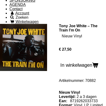
SPONSORING
AGENDA
Contact
Account
Zoeken
Winkelwagen
Tony Joe White – The
Train I'm On
Nieuw Vinyl
€ 27,50
In winkelwagen
Artikelnummer:
70882
Nieuw Vinyl
Levertijd:
2 a 3 dagen
Ean:
8719262033733
Format:
Vinyl,
LP, Limited