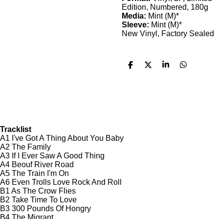
Edition, Numbered, 180g
Media:
Mint (M)*
Sleeve:
Mint (M)*
New Vinyl, Factory Sealed
D
D
S
D
e
e
h
e
l
e
a
l
e
l
r
e
n
e
n
Tracklist
A1 I've Got A Thing About You Baby
A2 The Family
A3 If I Ever Saw A Good Thing
A4 Beouf River Road
A5 The Train I'm On
A6 Even Trolls Love Rock And Roll
B1 As The Crow Flies
B2 Take Time To Love
B3 300 Pounds Of Hongry
B4 The Migrant