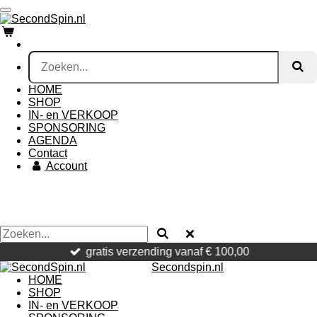
Ga
direct
naar
de
hoofdinhoud
HOME
SHOP
IN- en VERKOOP
SPONSORING
AGENDA
Contact
Account
gratis verzending vanaf € 100,00
Secondspin.nl
HOME
SHOP
IN- en VERKOOP