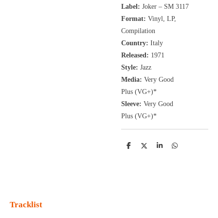
Label:
Joker ‎– SM 3117
Format:
Vinyl, LP
,
Compilation
Country:
Italy
Released:
1971
Style:
Jazz
Media:
Very Good
Plus
(VG+
)
*
Sleeve:
Very Good
Plus
(VG+)
*
D
D
S
D
e
e
h
e
l
e
a
l
e
l
r
e
n
e
n
Tracklist