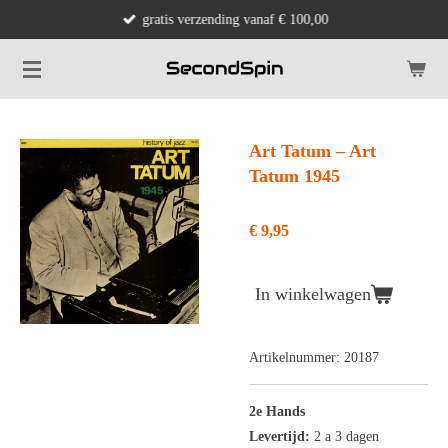
gratis verzending vanaf € 100,00
Ga
direct
naar
de
hoofdinhoud
Art Tatum ‎– Art
Tatum 1945
€ 9,95
In winkelwagen
Artikelnummer:
20187
2e Hands
Levertijd:
2 a 3 dagen