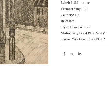
Label:
L.S.I. ‎– none
Format:
Vinyl, LP
Country:
US
Released:
Style:
Dixieland Jazz
Media:
Very Good Plus
(VG+
)
*
Sleeve:
Very Good Plus
(VG+)
*
D
D
S
e
e
h
l
e
a
e
l
r
n
e