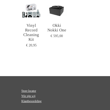
Vinyl
Okki
Record
Nokki One
Cleaning
€ 595,00
Kit
€ 20,95
Store locator
Wie zijn wij
Klantbeoordeling