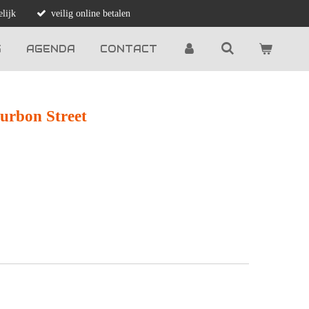
lijk
veilig online betalen
G
AGENDA
CONTACT
ourbon Street