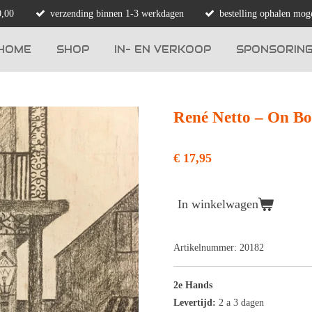
0,00
verzending binnen 1-3 werkdagen
bestelling ophalen moge
HOME
SHOP
IN- EN VERKOOP
SPONSORIN
René Netto ‎– On B
€ 17,95
In winkelwagen
Artikelnummer:
20182
2e Hands
Levertijd:
2 a 3 dagen