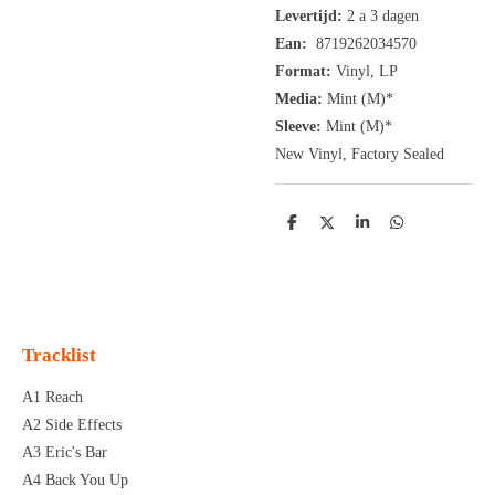
Levertijd:
2 a 3 dagen
Ean:
8719262034570
Format:
Vinyl,
LP
Media:
Mint (M)*
Sleeve:
Mint (M)*
New Vinyl, Factory Sealed
D
D
S
D
e
e
h
e
l
e
a
l
e
l
r
e
n
e
n
Tracklist
A1 Reach
A2 Side Effects
A3 Eric's Bar
A4 Back You Up