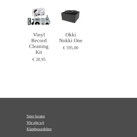
Vinyl
Okki
Record
Nokki One
Cleaning
€ 595,00
Kit
€ 20,95
Store locator
Wie zijn wij
Klantbeoordeling