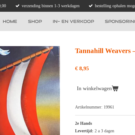
0,00
verzending binnen 1-3 werkdagen
bestelling ophalen moge
HOME
SHOP
IN- EN VERKOOP
SPONSORIN
Tannahill Weavers ‎
€ 8,95
In winkelwagen
Artikelnummer:
19961
2e Hands
Levertijd:
2 a 3 dagen