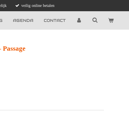
lijk
veilig online betalen
G
AGENDA
CONTACT
– Passage