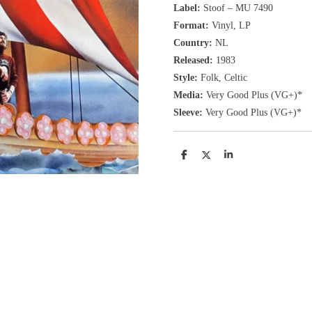
Label:
Stoof ‎– MU 7490
Format:
Vinyl, LP
Country:
NL
Released:
1983
Style:
Folk, Celtic
Media:
Very Good Plus
(VG+
)
*
Sleeve:
Very Good Plus
(VG+)
*
D
D
S
e
e
h
l
e
a
e
l
r
n
e