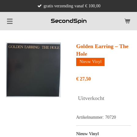
gratis verzending vanaf € 100,00
Ga
direct
naar
de
hoofdinhoud
Golden Earring – The
Hole
Nieuw Vinyl
€ 27,50
Uitverkocht
Artikelnummer:
70720
Nieuw Vinyl