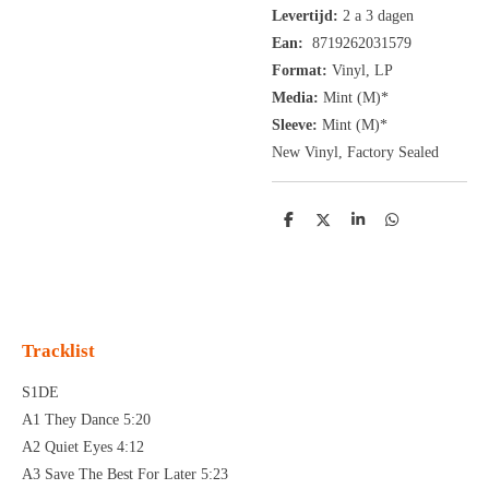
Levertijd:
2 a 3 dagen
Ean:
8719262031579
Format:
Vinyl,
LP
Media:
Mint (M)*
Sleeve:
Mint (M)*
New Vinyl, Factory Sealed
D
D
S
D
e
e
h
e
l
e
a
l
e
l
r
e
n
e
n
Tracklist
S1DE
A1 They Dance 5:20
A2 Quiet Eyes 4:12
A3 Save The Best For Later 5:23