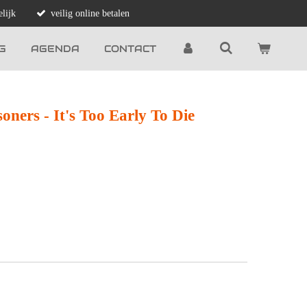
lijk
veilig online betalen
G
AGENDA
CONTACT
oners - It's Too Early To Die