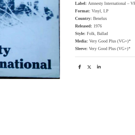
Label:
Amnesty International ‎– 
Format:
Vinyl, LP
Country:
Benelux
Released:
1976
Style:
Folk, Ballad
Media:
Very Good Plus
(VG+
)
*
Sleeve:
Very Good Plus
(VG+)
*
D
D
S
e
e
h
l
e
a
e
l
r
n
e