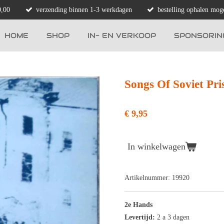
0,00
verzending binnen 1-3 werkdagen
bestelling ophalen moge
HOME
SHOP
IN- EN VERKOOP
SPONSORIN
Songs Of Soviet Pris
€ 9,95
In winkelwagen
Artikelnummer:
19920
2e Hands
Levertijd:
2 a 3 dagen