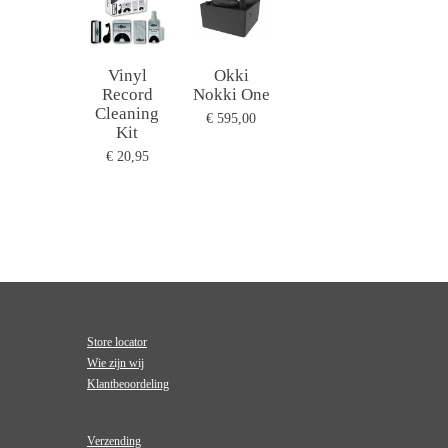
Vinyl
Okki
Record
Nokki One
Cleaning
€ 595,00
Kit
€ 20,95
Store locator
Wie zijn wij
Klantbeoordeling
Verzending