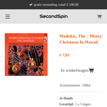
gratis verzending vanaf € 100,00
Ga
direct
naar
de
hoofdinhoud
Waikikis, The ‎– Merry
Christmas In Hawaii
€ 7,95
In winkelwagen
Artikelnummer:
19864
2e Hands
Levertijd:
2 a 3 dagen