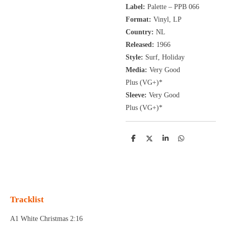
Label:
Palette ‎– PPB 066
Format:
Vinyl, LP
Country:
NL
Released:
1966
Style:
Surf, Holiday
Media:
Very Good
Plus
(VG+
)
*
Sleeve:
Very Good
Plus
(VG+)
*
D
D
S
D
e
e
h
e
l
e
a
l
e
l
r
e
n
e
n
Tracklist
A1 White Christmas 2:16