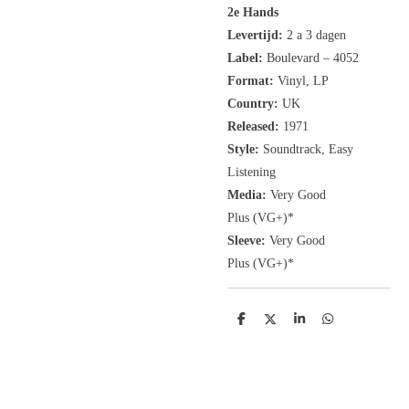
2e Hands
Levertijd:
2 a 3 dagen
Label:
Boulevard ‎– 4052
Format:
Vinyl, LP
Country:
UK
Released:
1971
Style:
Soundtrack, Easy
Listening
Media:
Very Good
Plus
(VG+
)
*
Sleeve:
Very Good
Plus
(VG+)
*
D
D
S
D
e
e
h
e
l
e
a
l
e
l
r
e
n
e
n