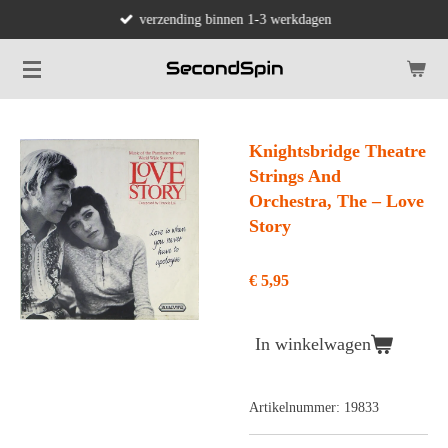
verzending binnen 1-3 werkdagen
Ga
direct
naar
de
hoofdinhoud
Knightsbridge Theatre
Strings And
Orchestra, The – Love
Story
€ 5,95
In winkelwagen
Artikelnummer:
19833