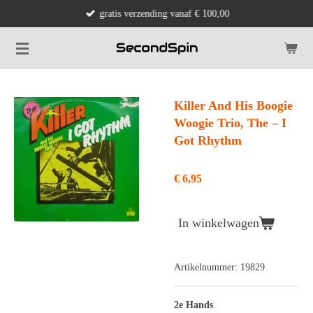
gratis verzending vanaf € 100,00
Ga
direct
naar
de
hoofdinhoud
Killer And His Boogie
Woogie Trio, The ‎– I
Got Rhythm
€ 6,95
In winkelwagen
Artikelnummer:
19829
2e Hands