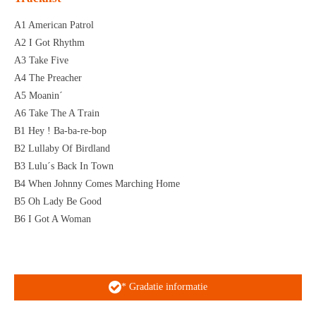
A1 American Patrol
A2 I Got Rhythm
A3 Take Five
A4 The Preacher
A5 Moanin´
A6 Take The A Train
B1 Hey ! Ba-ba-re-bop
B2 Lullaby Of Birdland
B3 Lulu´s Back In Town
B4 When Johnny Comes Marching Home
B5 Oh Lady Be Good
B6 I Got A Woman
* Gradatie informatie