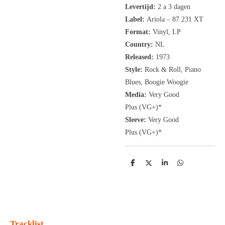
Levertijd:
2 a 3 dagen
Label:
Ariola ‎– 87 231 XT
Format:
Vinyl, LP
Country:
NL
Released:
1973
Style:
Rock & Roll, Piano
Blues, Boogie Woogie
Media:
Very Good
Plus
(VG+
)
*
Sleeve:
Very Good
Plus
(VG+)
*
D
D
S
D
e
e
h
e
l
e
a
l
e
l
r
e
n
e
n
Tracklist