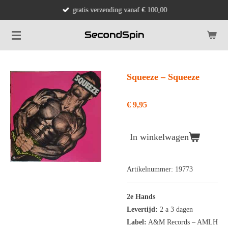
gratis verzending vanaf € 100,00
Ga
direct
naar
de
hoofdinhoud
Squeeze ‎– Squeeze
€ 9,95
In winkelwagen
Artikelnummer:
19773
2e Hands
Levertijd:
2 a 3 dagen
Label:
A&M Records
‎– AMLH