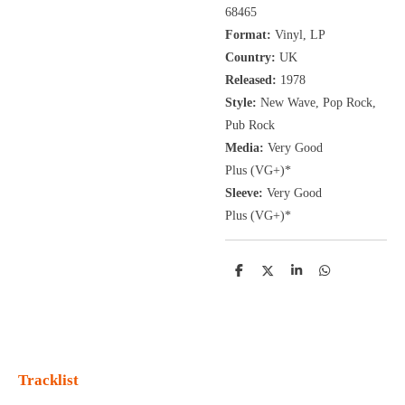
68465
Format:
Vinyl, LP
Country:
UK
Released:
1978
Style:
New Wave, Pop Rock,
Pub Rock
Media:
Very Good
Plus
(VG+
)
*
Sleeve:
Very Good
Plus
(VG+)
*
D
D
S
D
e
e
h
e
l
e
a
l
e
l
r
e
n
e
n
Tracklist