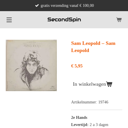
gratis verzending vanaf € 100,00
Ga
direct
naar
de
hoofdinhoud
Sam Leopold ‎– Sam
Leopold
€ 5,95
In winkelwagen
Artikelnummer:
19746
2e Hands
Levertijd:
2 a 3 dagen