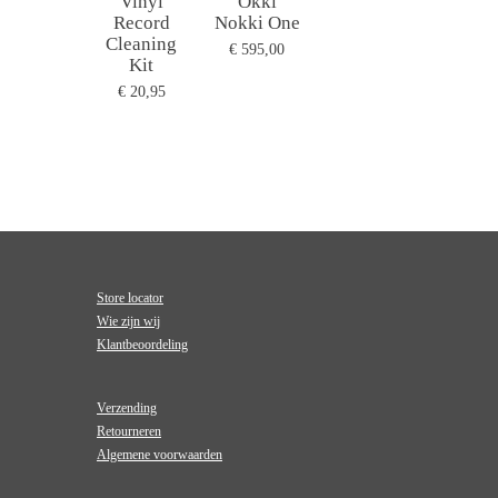
Vinyl
Okki
Record
Nokki One
Cleaning
€ 595,00
Kit
€ 20,95
Store locator
Wie zijn wij
Klantbeoordeling
Verzending
Retourneren
Algemene voorwaarden