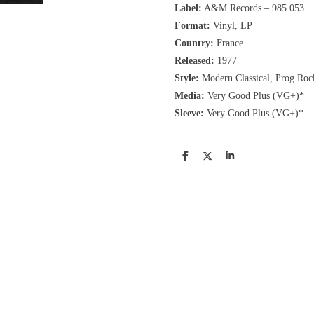
Label:
A&M Records
‎– 985 053
Format:
Vinyl, LP
Country:
France
Released:
1977
Style:
Modern Classical, Prog Roc
Media:
Very Good Plus
(VG+
)
*
Sleeve:
Very Good Plus
(VG+)
*
D
D
S
e
e
h
l
e
a
e
l
r
n
e