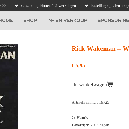
0,00
verzending binnen 1-3 werkdagen
bestelling ophalen moge
HOME
SHOP
IN- EN VERKOOP
SPONSORIN
Rick Wakeman ‎– W
€ 5,95
In winkelwagen
Artikelnummer:
19725
2e Hands
Levertijd:
2 a 3 dagen