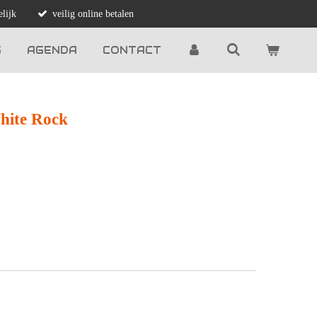
lijk
veilig online betalen
G
AGENDA
CONTACT
hite Rock