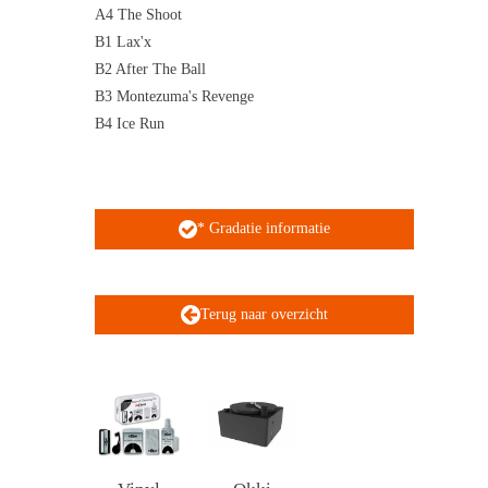
A4 The Shoot
B1 Lax'x
B2 After The Ball
B3 Montezuma's Revenge
B4 Ice Run
* Gradatie informatie
Terug naar overzicht