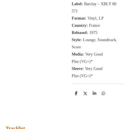
Label:
Barclay
‎– XBLY 80
571
Format:
Vinyl, LP
Country:
France
Released:
1975
Style:
Lounge, Soundtrack,
Score
Media:
Very Good
Plus
(VG+
)
*
Sleeve:
Very Good
Plus
(VG+)
*
D
D
S
D
e
e
h
e
l
e
a
l
e
l
r
e
n
e
n
Tracklist