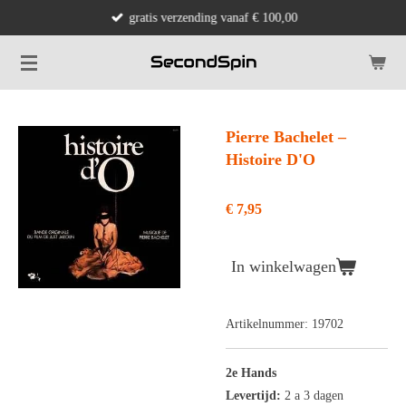
gratis verzending vanaf € 100,00
Ga
direct
naar
de
hoofdinhoud
Pierre Bachelet ‎–
Histoire D'O
€ 7,95
In winkelwagen
Artikelnummer:
19702
2e Hands
Levertijd:
2 a 3 dagen