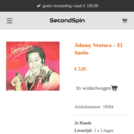
gratis verzending vanaf € 100,00
Ga
direct
naar
de
hoofdinhoud
Johnny Ventura ‎– El
Sueño
€ 5,95
In winkelwagen
Artikelnummer:
19584
2e Hands
Levertijd:
2 a 3 dagen