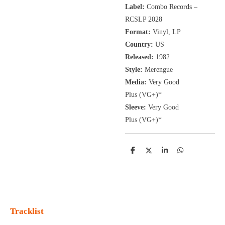
Label:
Combo Records
‎–
RCSLP 2028
Format:
Vinyl, LP
Country:
US
Released:
1982
Style:
Merengue
Media:
Very Good
Plus
(VG+
)
*
Sleeve:
Very Good
Plus
(VG+)
*
D
D
S
D
e
e
h
e
l
e
a
l
e
l
r
e
n
e
n
Tracklist