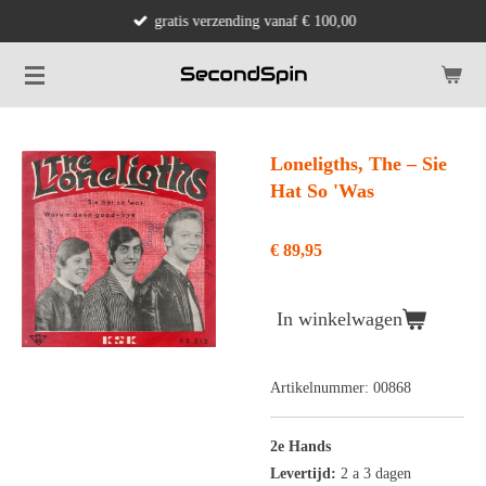
gratis verzending vanaf € 100,00
Ga
direct
naar
de
hoofdinhoud
Loneligths, The ‎– Sie
Hat So 'Was
€ 89,95
In winkelwagen
Artikelnummer:
00868
2e Hands
Levertijd:
2 a 3 dagen