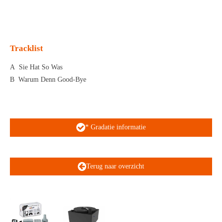
l
e
a
l
e
l
r
e
n
e
n
Tracklist
A
Sie Hat So Was
B
Warum Denn Good-Bye
* Gradatie informatie
Terug naar overzicht