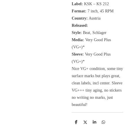
Label:
KSK
‎– KS 212
Format:
7 inch,
45 RPM
Country:
Austria
Released:
Style:
Beat, Schlager
Media:
Very Good Plus
(VG+)*
Sleeve:
Very Good Plus
(VG+)*
Nice VG+ condition, some tiny
surface marks but plays great,
clean labels, incl center. Sleeve
VG+++ tiny aging, no stickers
no writing no marks, just
beautiful!
D
D
S
D
e
e
h
e