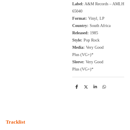
Label:
A&M Records
‎– AMLH
65040
Format:
Vinyl, LP
Country:
South Africa
Released:
1985
Style:
Pop Rock
Media:
Very Good
Plus
(VG+
)
*
Sleeve:
Very Good
Plus
(VG+)
*
D
D
S
D
e
e
h
e
l
e
a
l
e
l
r
e
n
e
n
Tracklist