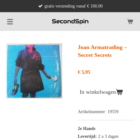
gratis verzending vanaf € 100,00
Ga
direct
naar
de
hoofdinhoud
Joan Armatrading ‎–
Secret Secrets
€ 5,95
In winkelwagen
Artikelnummer:
19559
2e Hands
Levertijd:
2 a 3 dagen