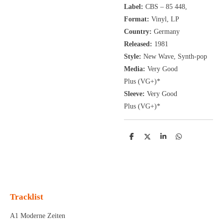
Label:
CBS
‎– 85 448,
Format:
Vinyl, LP
Country:
Germany
Released:
1981
Style:
New Wave, Synth-pop
Media:
Very Good
Plus
(VG+
)
*
Sleeve:
Very Good
Plus
(VG+)
*
D
D
S
D
e
e
h
e
l
e
a
l
e
l
r
e
n
e
n
Tracklist
A1 Moderne Zeiten