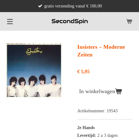
gratis verzending vanaf € 100,00
Ga
direct
naar
de
hoofdinhoud
Insisters ‎– Moderne
Zeiten
€ 5,95
In winkelwagen
Artikelnummer:
19543
2e Hands
Levertijd:
2 a 3 dagen