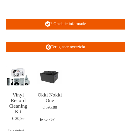
* Gradatie informatie
Terug naar overzicht
Vinyl
Okki Nokki
Record
One
Cleaning
€ 595,00
Kit
€ 20,95
In winkelwagen