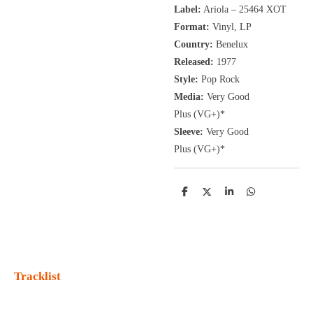
Label:
Ariola
‎– 25464 XOT
Format:
Vinyl, LP
Country:
Benelux
Released:
1977
Style:
Pop Rock
Media:
Very Good
Plus
(VG+
)
*
Sleeve:
Very Good
Plus
(VG+)
*
D
D
S
D
e
e
h
e
l
e
a
l
e
l
r
e
n
e
n
Tracklist