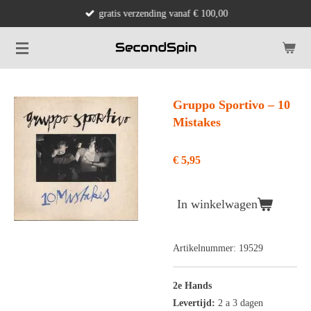
gratis verzending vanaf € 100,00
Ga
direct
naar
de
hoofdinhoud
Gruppo Sportivo ‎– 10
Mistakes
€ 5,95
In winkelwagen
Artikelnummer:
19529
2e Hands
Levertijd:
2 a 3 dagen