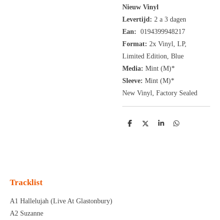
Nieuw Vinyl
Levertijd:
2 a 3 dagen
Ean:
0194399948217
Format:
2x
Vinyl,
LP,
Limited Edition, Blue
Media:
Mint (M)*
Sleeve:
Mint (M)*
New Vinyl, Factory Sealed
D
D
S
D
e
e
h
e
l
e
a
l
e
l
r
e
n
e
n
Tracklist
A1 Hallelujah (Live At Glastonbury)
A2 Suzanne