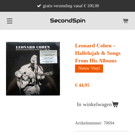
gratis verzending vanaf € 100,00
Ga
direct
naar
de
hoofdinhoud
Leonard Cohen –
Hallelujah & Songs
From His Albums
Nieuw Vinyl
€ 44,95
In winkelwagen
Artikelnummer:
70694