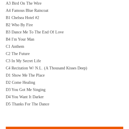
A3 Bird On The Wire
A4 Famous Blue Raincoat
B1 Chelsea Hotel #2
B2 Who By Fire
B3 Dance Me To The End Of Love
B4 I'm Your Man
C1 Anthem
C2 The Future
C3 In My Secret Life
C4 Recitation W/ N.L. (A Thousand Kisses Deep)
D1 Show Me The Place
D2 Come Healing
D3 You Got Me Singing
D4 You Want It Darker
D5 Thanks For The Dance