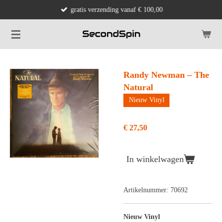
gratis verzending vanaf € 100,00
Ga
direct
naar
de
hoofdinhoud
Randy Newman – The
Natural
Nieuw Vinyl
€ 27,50
In winkelwagen
Artikelnummer:
70692
Nieuw Vinyl