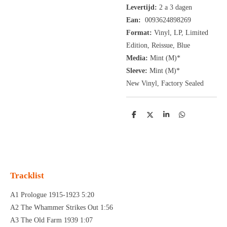
Levertijd:
2 a 3 dagen
Ean:
0093624898269
Format:
Vinyl,
LP, Limited
Edition, Reissue, Blue
Media:
Mint (M)*
Sleeve:
Mint (M)*
New Vinyl, Factory Sealed
D
D
S
D
e
e
h
e
l
e
a
l
e
l
r
e
n
e
n
Tracklist
A1 Prologue 1915-1923 5:20
A2 The Whammer Strikes Out 1:56
A3 The Old Farm 1939 1:07