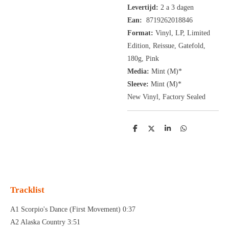
Levertijd:
2 a 3 dagen
Ean:
8719262018846
Format:
Vinyl,
LP, Limited
Edition, Reissue, Gatefold,
180g, Pink
Media:
Mint (M)*
Sleeve:
Mint (M)*
New Vinyl, Factory Sealed
D
D
S
D
e
e
h
e
l
e
a
l
e
l
r
e
n
e
n
Tracklist
A1 Scorpio's Dance (First Movement) 0:37
A2 Alaska Country 3:51