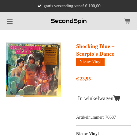
gratis verzending vanaf € 100,00
Ga
direct
naar
de
hoofdinhoud
Shocking Blue –
Scorpio's Dance
Nieuw Vinyl
€ 23,95
In winkelwagen
Artikelnummer:
70687
Nieuw Vinyl