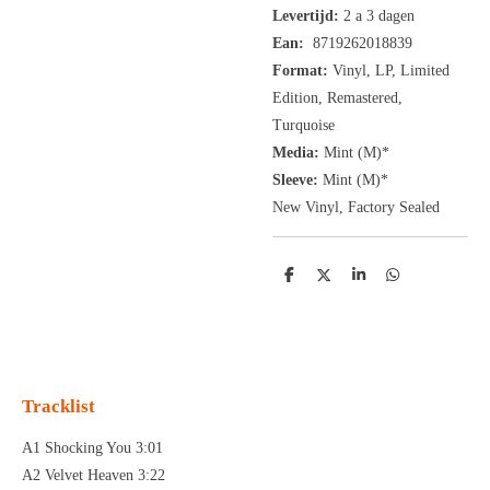
Levertijd:
2 a 3 dagen
Ean:
8719262018839
Format:
Vinyl,
LP, Limited
Edition, Remastered,
Turquoise
Media:
Mint (M)*
Sleeve:
Mint (M)*
New Vinyl, Factory Sealed
D
D
S
D
e
e
h
e
l
e
a
l
e
l
r
e
n
e
n
Tracklist
A1 Shocking You 3:01
A2 Velvet Heaven 3:22