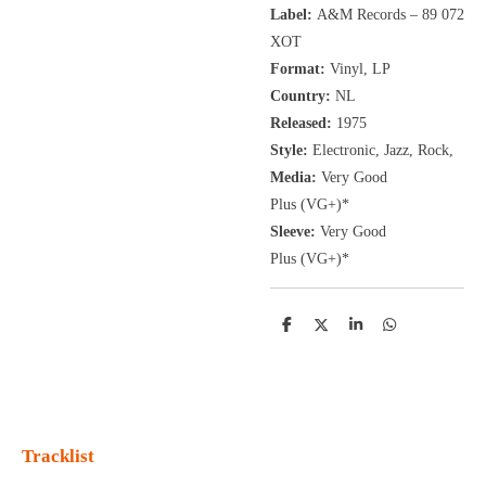
Label:
A&M Records
‎– 89 072
XOT
Format:
Vinyl, LP
Country:
NL
Released:
1975
Style:
Electronic, Jazz, Rock,
Media:
Very Good
Plus
(VG+
)
*
Sleeve:
Very Good
Plus
(VG+)
*
D
D
S
D
e
e
h
e
l
e
a
l
e
l
r
e
n
e
n
Tracklist