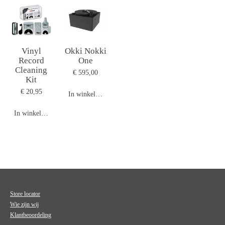
Vinyl
Okki Nokki
Record
One
Cleaning
€ 595,00
Kit
€ 20,95
In winkelwagen
In winkelwagen
Store locator
Wie zijn wij
Klantbeoordeling