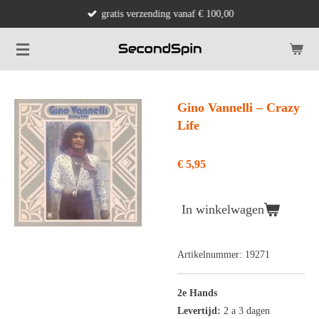
gratis verzending vanaf € 100,00
Ga
direct
naar
de
hoofdinhoud
Gino Vannelli ‎– Crazy
Life
€ 5,95
In winkelwagen
Artikelnummer:
19271
2e Hands
Levertijd:
2 a 3 dagen