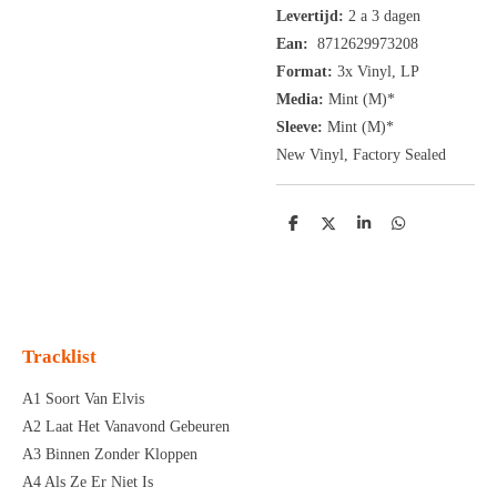
Levertijd:
2 a 3 dagen
Ean:
8712629973208
Format:
3x
Vinyl, LP
Media:
Mint (M)*
Sleeve:
Mint (M)*
New Vinyl, Factory Sealed
D
D
S
D
e
e
h
e
l
e
a
l
e
l
r
e
n
e
n
Tracklist
A1 Soort Van Elvis
A2 Laat Het Vanavond Gebeuren
A3 Binnen Zonder Kloppen
A4 Als Ze Er Niet Is