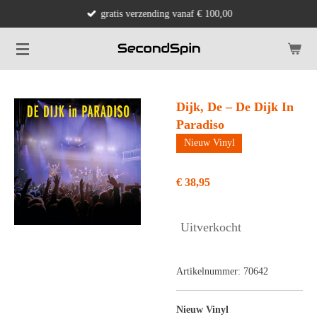
gratis verzending vanaf € 100,00
Ga
direct
naar
de
hoofdinhoud
Dijk, De – De Dijk In
Paradiso
Nieuw Vinyl
€ 38,95
Uitverkocht
Artikelnummer:
70642
Nieuw Vinyl